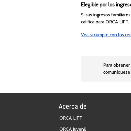
Elegible por los ingres
Si sus ingresos familiare
califica para ORCA LIFT.
Vea si cumple con los req
Para obtener 
comuníquese c
Acerca de
ORCA LIFT
ORCA juvenil