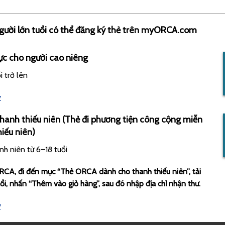
người lớn tuổi có thể đăng ký thẻ trên myORCA.com
ực cho người cao niêng
i trở lên
y
anh thiếu niên (Thẻ đi phương tiện công cộng miễn
iếu niên)
h niên từ 6–18 tuổi
CA, đi đến mục “Thẻ ORCA dành cho thanh thiếu niên”, tải
ổi, nhấn “Thêm vào giỏ hàng”, sau đó nhập địa chỉ nhận thư.
y